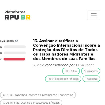
13. Assinar e ratificar a
avaliações
Convenção Internacional sobre a
0
Proteção dos Direitos de Todos
0
os Trabalhadores Migrantes e
dos Membros de suas Famílias.
2
3º ciclo
recomendado por
El Salvador
DHESCA
Migrações
Ratificação de tratados
Trabalho
ODS 8. Trabalho Decente e Crescimento Econômico
ODS 16. Paz, Justiça e Instituições Eficazes