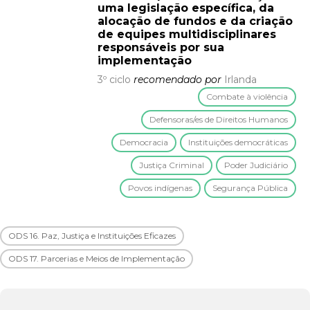
uma legislação específica, da
alocação de fundos e da criação
de equipes multidisciplinares
responsáveis por sua
implementação
3º ciclo
recomendado por
Irlanda
Combate à violência
Defensoras/es de Direitos Humanos
Democracia
Instituições democráticas
Justiça Criminal
Poder Judiciário
Povos indígenas
Segurança Pública
ODS 16. Paz, Justiça e Instituições Eficazes
ODS 17. Parcerias e Meios de Implementação