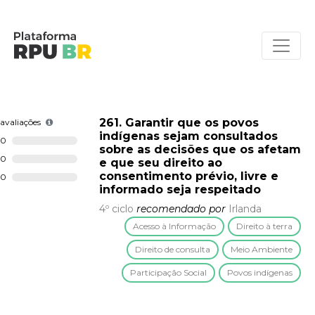
261. Garantir que os povos
avaliações
indígenas sejam consultados
0
sobre as decisões que os afetam
0
e que seu direito ao
consentimento prévio, livre e
0
informado seja respeitado
4º ciclo
recomendado por
Irlanda
Acesso à Informação
Direito à terra
Direito de consulta
Meio Ambiente
Participação Social
Povos indígenas