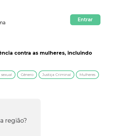
Entrar
rma
ncia contra as mulheres, incluindo
 sexual
Gênero
Justiça Criminal
Mulheres
a região?