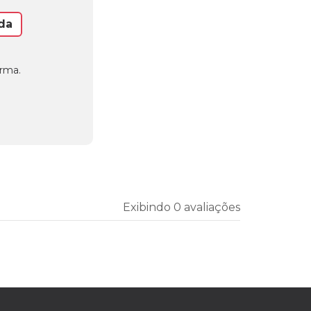
da
orma.
Exibindo 0 avaliações