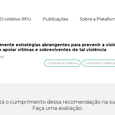
O coletivo RPU
Publicações
Sobre a Platafo
mente estratégias abrangentes para prevenir a violê
apoiar vítimas e sobreviventes de tal violência
ael
Combate à violência
Combate à violência
á o cumprimento dessa recomendação na su
Faça uma avaliação: