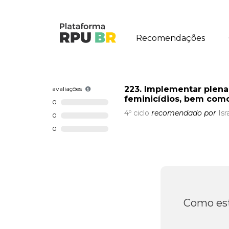
Recomendações
223. Implementar plena
avaliações
feminicídios, bem como 
0
4º ciclo
recomendado por
Isr
0
0
Como est