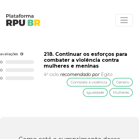
218. Continuar os esforços para
avaliações
combater a violência contra
0
mulheres e meninas
0
4º ciclo
recomendado por
Egito
0
Combate à violência
Gênero
Igualdade
Mulheres