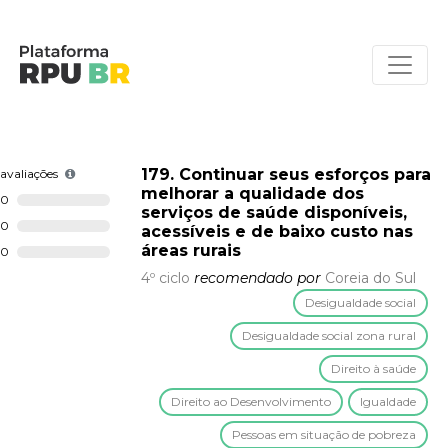
179. Continuar seus esforços para
avaliações
melhorar a qualidade dos
0
serviços de saúde disponíveis,
0
acessíveis e de baixo custo nas
áreas rurais
0
4º ciclo
recomendado por
Coreia do Sul
Desigualdade social
Desigualdade social zona rural
Direito à saúde
Direito ao Desenvolvimento
Igualdade
Pessoas em situação de pobreza