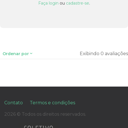
Faça login
ou
cadastre-se
.
Exibindo 0 avaliações
Ordenar por
Contato
Termos e condições
2026 © Todos os direitos reservados.