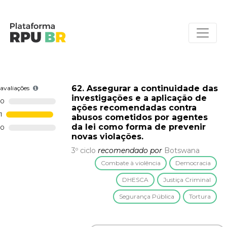
62. Assegurar a continuidade das
avaliações
investigações e a aplicação de
0
ações recomendadas contra
1
abusos cometidos por agentes
da lei como forma de prevenir
0
novas violações.
3º ciclo
recomendado por
Botswana
Combate à violência
Democracia
DHESCA
Justiça Criminal
Segurança Pública
Tortura