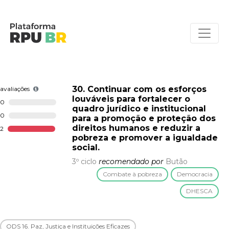
30. Continuar com os esforços
avaliações
louváveis para fortalecer o
0
quadro jurídico e institucional
0
para a promoção e proteção dos
direitos humanos e reduzir a
2
pobreza e promover a igualdade
social.
3º ciclo
recomendado por
Butão
Combate à pobreza
Democracia
DHESCA
ODS 16. Paz, Justiça e Instituições Eficazes