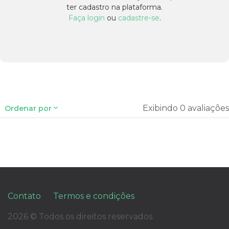
ter cadastro na plataforma.
Faça login
ou
cadastre-se
.
Exibindo 0 avaliações
Ordenar por
Contato
Termos e condições
2026 © Todos os direitos reservados.