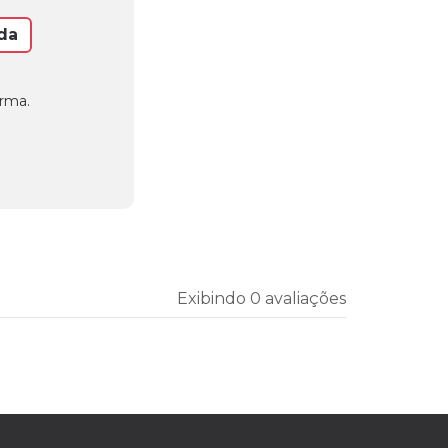
da
orma.
Exibindo 0 avaliações