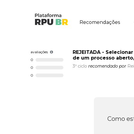
Recomendações
REJEITADA - Selecionar
avaliações
de um processo aberto,
0
3º ciclo
recomendado por
Rei
0
0
Como est