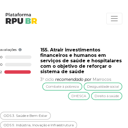
155. Atrair investimentos
avaliações
financeiros e humanos em
0
serviços de saúde e hospitalares
0
com o objetivo de reforçar o
sistema de saúde
2
3º ciclo
recomendado por
Marrocos
Combate à pobreza
Desigualdade social
DHESCA
Direito à saúde
ODS 3. Saúde e Bem-Estar
ODS 9. Indústria, Inovação e Infraestrutura