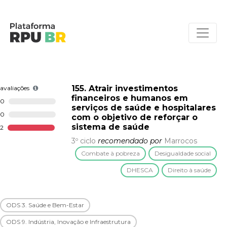
155. Atrair investimentos
avaliações
financeiros e humanos em
0
serviços de saúde e hospitalares
0
com o objetivo de reforçar o
sistema de saúde
2
3º ciclo
recomendado por
Marrocos
Combate à pobreza
Desigualdade social
DHESCA
Direito à saúde
ODS 3. Saúde e Bem-Estar
ODS 9. Indústria, Inovação e Infraestrutura